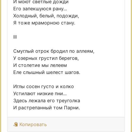
И моют светлые дожди
Его запекшуюся рану...
Холодный, белый, подожди,
Я тоже мраморною стану.
III
Смуглый отрок бродил по аллеям,
У озерных грустил берегов,
И столетие мы лелеем
Еле слышный шелест шагов.
Иглы сосен густо и колко
Устилают низкие пни...
Здесь лежала его треуголка
И растрепанный том Парни.
Копировать