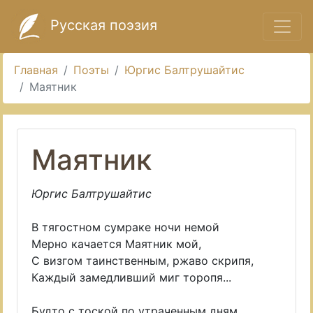
Русская поэзия
Главная
Поэты
Юргис Балтрушайтис
Маятник
Маятник
Юргис Балтрушайтис
В тягостном сумраке ночи немой
Мерно качается Маятник мой,
С визгом таинственным, ржаво скрипя,
Каждый замедливший миг торопя...
Будто с тоской по утраченным дням