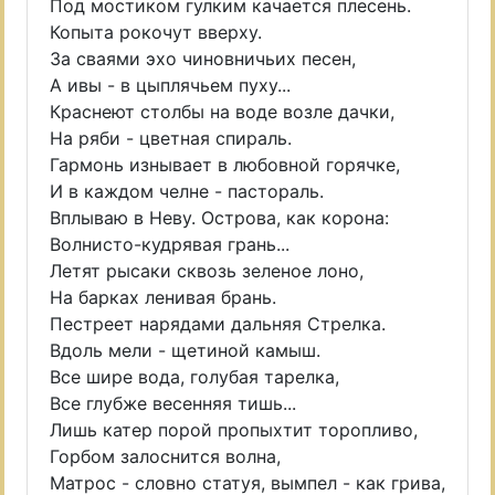
Под мостиком гулким качается плесень.
Копыта рокочут вверху.
За сваями эхо чиновничьих песен,
А ивы - в цыплячьем пуху...
Краснеют столбы на воде возле дачки,
На ряби - цветная спираль.
Гармонь изнывает в любовной горячке,
И в каждом челне - пастораль.
Вплываю в Неву. Острова, как корона:
Волнисто-кудрявая грань...
Летят рысаки сквозь зеленое лоно,
На барках ленивая брань.
Пестреет нарядами дальняя Стрелка.
Вдоль мели - щетиной камыш.
Все шире вода, голубая тарелка,
Все глубже весенняя тишь...
Лишь катер порой пропыхтит торопливо,
Горбом залоснится волна,
Матрос - словно статуя, вымпел - как грива,