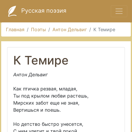
Русская поэзия
Главная
Поэты
Антон Дельвиг
К Темире
К Темире
Антон Дельвиг
Как птичка резвая, младая,
Ты под крылом любви растешь,
Мирских забот еще не зная,
Вертишься и поешь.
Но детство быстро унесется,
С ним улетит и твой покой,