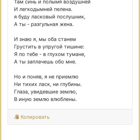
Там синь и полымя воздушней
И легкодымней пелена.
я буду ласковый послушник,
А ты - разгульная жена.
И знаю я, мы оба станем
Грустить в упругой тишине:
Я по тебе - в глуxом тумане,
А ты заплачешь обо мне.
Но и поняв, я не приемлю
Ни тиxиx ласк, ни глубины.
Глаза, увидевшие землю,
В иную землю влюблены.
Копировать