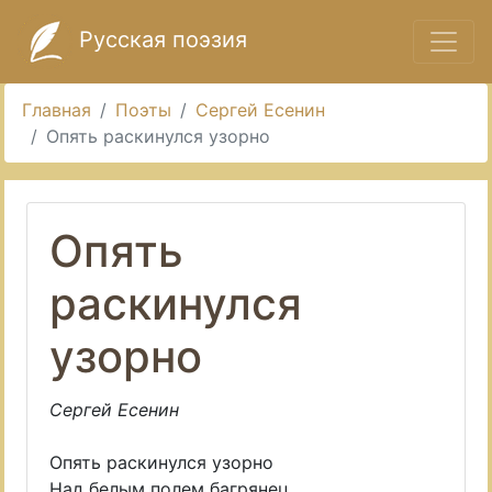
Русская поэзия
Главная
Поэты
Сергей Есенин
Опять раскинулся узорно
Опять
раскинулся
узорно
Сергей Есенин
Опять раскинулся узорно
Над белым полем багрянец,