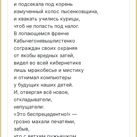
и подсекала под корень
измученный колос лысенковщина,
и квакать учились курицы,
чтоб не попасть под налог.
В лопающемся френче
Кабычегоневышлистенко
сограждан своих охраняя
от якобы вредных затей,
видел во всей кибернетике
лишь мракобесье и мистику
и отнимал компьютеры
у будущих наших детей.
И, отвергая всё новое,
откладыватели,
непущатели:
«Это беспрецедентно!» —
грозно махали печатями,
забыв,
что с ветхим ружьишком,