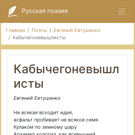
Русская поэзия
Главная
Поэты
Евгений Евтушенко
Кабычегоневышлисты
Кабычегоневышл
исты
Евгений Евтушенко
Не всякая всходит идея,
асфальт пробивает не всякое семя.
Кулаком по земному шару
Архимед колотил, как всевышний.