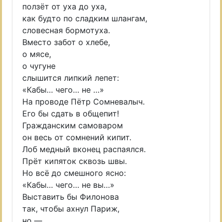
ползёт от уха до уха,
как будто по сладким шлангам,
словесная бормотуха.
Вместо забот о хлебе,
о мясе,
о чугуне
слышится липкий лепет:
«Кабы… чего… не …»
На проводе Пётр Сомневалыч.
Его бы сдать в общепит!
Гражданским самоваром
он весь от сомнений кипит.
Лоб медный вконец распаялся.
Прёт кипяток сквозь швы.
Но всё до смешного ясно:
«Кабы… чего… не вы…»
Выставить бы Филонова
так, чтобы ахнул Париж,
но —