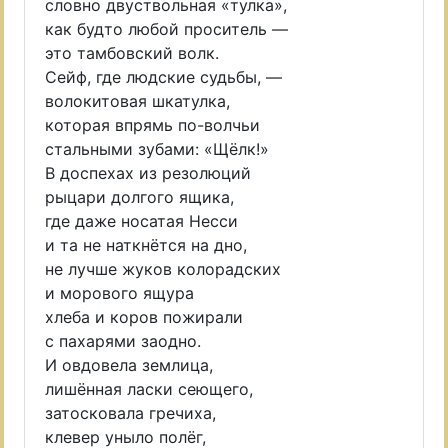
словно двуствольная «тулка»,
как будто любой проситель —
это тамбовский волк.
Сейф, где людские судьбы, —
волокитовая шкатулка,
которая впрямь по-волчьи
стальными зубами: «Щёлк!»
В доспехах из резолюций
рыцари долгого ящика,
где даже носатая Несси
и та не наткнётся на дно,
не лучше жуков колорадских
и морового ящура
хлеба и коров пожирали
с пахарями заодно.
И овдовела землица,
лишённая ласки сеющего,
затосковала гречиха,
клевер уныло полёг,