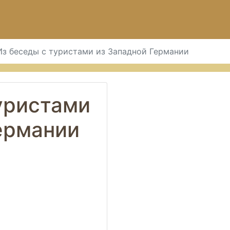
Из беседы с туристами из Западной Германии
уристами
ермании