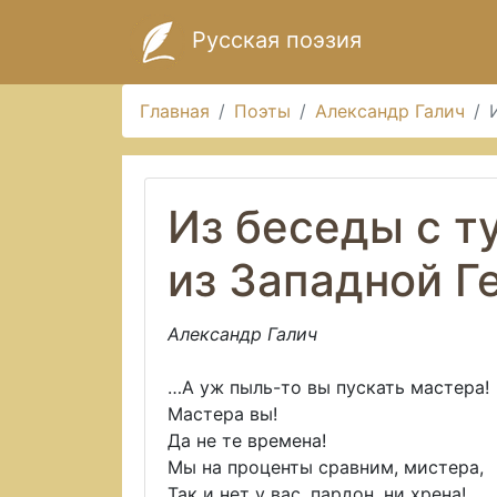
Русская поэзия
Главная
Поэты
Александр Галич
Из беседы с т
из Западной Г
Александр Галич
…А уж пыль-то вы пускать мастера!
Мастера вы!
Да не те времена!
Мы на проценты сравним, мистера,
Так и нет у вас, пардон, ни хрена!..