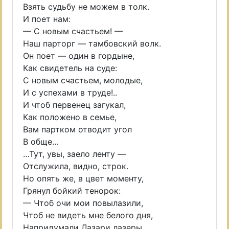
Взять судьбу не можем в толк.
И поет нам:
— С новым счастьем! —
Наш парторг — тамбовский волк.
Он поет — один в гордыне,
Как свидетель на суде:
С новым счастьем, молодые,
И с успехами в труде!..
И чтоб первенец загукал,
Как положено в семье,
Вам партком отводит угол
В обще…
…Тут, увы, заело ленту —
Отслужила, видно, строк.
Но опять же, в цвет моменту,
Грянул бойкий тенорок:
— Чтоб очи мои повылазили,
Чтоб не видеть мне белого дня,
Напридумали Лазари лазеры