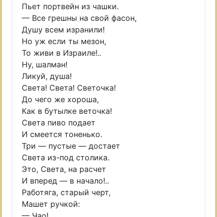
Пьет портвейн из чашки.
— Все грешны на свой фасон,
Душу всем изранили!
Но уж если ты мезон,
То живи в Израиле!..
Ну, шалман!
Ликуй, душа!
Света! Света! Светочка!
До чего же хороша,
Как в бутылке веточка!
Света пиво подает
И смеется тоненько.
Три — пустые — достает
Света из-под столика.
Это, Света, на расчет
И вперед — в начало!..
Работяга, старый черт,
Машет ручкой:
— Чао!..