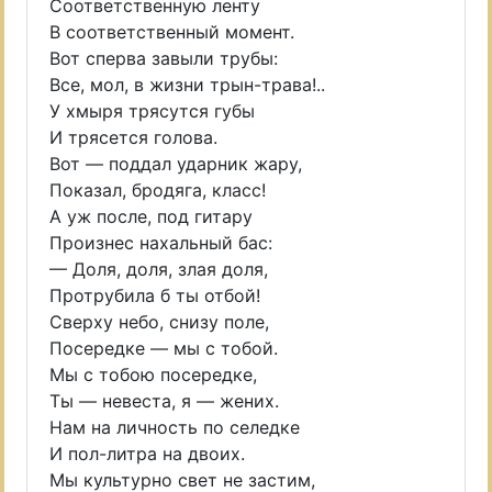
Соответственную ленту
В соответственный момент.
Вот сперва завыли трубы:
Все, мол, в жизни трын-трава!..
У хмыря трясутся губы
И трясется голова.
Вот — поддал ударник жару,
Показал, бродяга, класс!
А уж после, под гитару
Произнес нахальный бас:
— Доля, доля, злая доля,
Протрубила б ты отбой!
Сверху небо, снизу поле,
Посередке — мы с тобой.
Мы с тобою посередке,
Ты — невеста, я — жених.
Нам на личность по селедке
И пол-литра на двоих.
Мы культурно свет не застим,