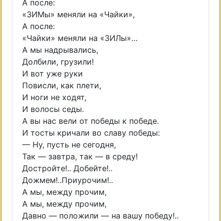
А после:
«ЗИМы» меняли на «Чайки»,
А после:
«Чайки» меняли на «ЗИЛы»…
А мы надрывались,
Долбили, грузили!
И вот уже руки
Повисли, как плети,
И ноги не ходят,
И волосы седы.
А вы нас вели от победы к победе.
И тосты кричали во славу победы:
— Ну, пусть не сегодня,
Так — завтра, так — в среду!
Достройте!.. Добейте!..
Дожмем!..Приурочим!..
А мы, между прочим,
А мы, между прочим,
Давно — положили — на вашу победу!..