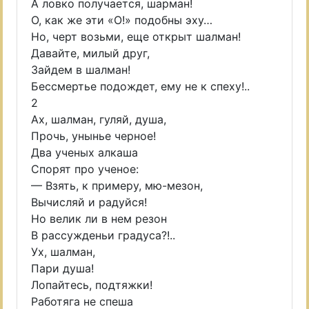
А ловко получается, шарман!
О, как же эти «О!» подобны эху…
Но, черт возьми, еще открыт шалман!
Давайте, милый друг,
Зайдем в шалман!
Бессмертье подождет, ему не к спеху!..
2
Ах, шалман, гуляй, душа,
Прочь, унынье черное!
Два ученых алкаша
Спорят про ученое:
— Взять, к примеру, мю-мезон,
Вычисляй и радуйся!
Но велик ли в нем резон
В рассужденьи градуса?!..
Ух, шалман,
Пари душа!
Лопайтесь, подтяжки!
Работяга не спеша