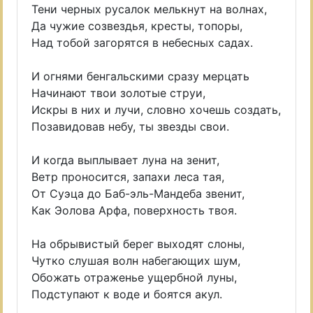
Тени черных русалок мелькнут на волнах,
Да чужие созвездья, кресты, топоры,
Над тобой загорятся в небесных садах.
И огнями бенгальскими сразу мерцать
Начинают твои золотые струи,
Искры в них и лучи, словно хочешь создать,
Позавидовав небу, ты звезды свои.
И когда выплывает луна на зенит,
Ветр проносится, запахи леса тая,
От Суэца до Баб-эль-Мандеба звенит,
Как Эолова Арфа, поверхность твоя.
На обрывистый берег выходят слоны,
Чутко слушая волн набегающих шум,
Обожать отраженье ущербной луны,
Подступают к воде и боятся акул.