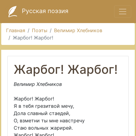
Русская поэзия
Главная
Поэты
Велимир Хлебников
Жарбог! Жарбог!
Жарбог! Жарбог!
Велимир Хлебников
Жарбог! Жарбог!
Я в тебя грезитвой мечу,
Дола славный стаедей,
О, взметни ты мне навстречу
Стаю вольных жарирей.
Жарбог! Жарбог!