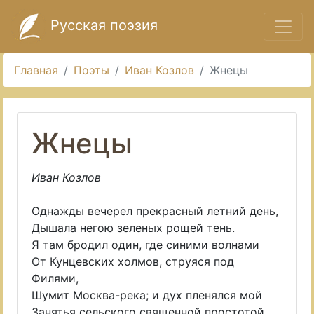
Русская поэзия
Главная
Поэты
Иван Козлов
Жнецы
Жнецы
Иван Козлов
Однажды вечерел прекрасный летний день,
Дышала негою зеленых рощей тень.
Я там бродил один, где синими волнами
От Кунцевских холмов, струяся под
Филями,
Шумит Москва-река; и дух пленялся мой
Занятья сельского священной простотой,