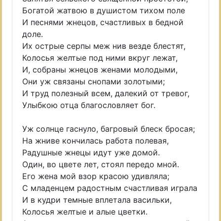
Богатой жатвою в душистом тихом поле
И песнями жнецов, счастливых в бедной
доле.
Их острые серпы меж нив везде блестят,
Колосья желтые под ними вкруг лежат,
И, собраны жнецов женами молодыми,
Они уж связаны снопами золотыми;
И труд полезный всем, далекий от тревог,
Улыбкою отца благословляет бог.
Уж солнце гаснуло, багровый блеск бросая;
На жниве кончилась работа полевая,
Радушные жнецы идут уже домой.
Один, во цвете лет, стоял передо мной.
Его жена мой взор красою удивляла;
С младенцем радостным счастливая играла
И в кудри темные вплетала васильки,
Колосья желтые и алые цветки.