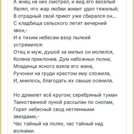
А жнец на них смотрел, и вид его веселый
Являл, что жар любви живит удел тяжелый;
В отрадный свой приют уже сбирался он...
С кладбища сельского летит вечерний
звон,-
И к тихим небесам взор пылкий
устремился:
Отец и муж, душой за милых он молился,
Колена преклонив. Дум набожных полна,
Младенца ясного взяла его жена,
Ручонки на груди крестом ему сложила,
И, мнилось, благодать их свыше осенила.
Но дремлет всё кругом; серебряный туман
Таинственной луной рассыпан по снопам,
Горит небесный свод нетленными
звездами,-
Час тайный на полях, час тайный над
волнами.