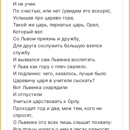
И не учен.
По счастью, или нет (увидим это вскоре),
Услышав про царево горе,
Такой же царь, пернатых царь, Орел,
Который вел
Со Львом приязнь и дружбу,
Для друга сослужить большую взялся
службу
И вызвался сам Львенка воспитать.
У Льва как гору с плеч свалило.
И подлинно: чего, казалось, лучше было
Царевичу царя в учители сыскать?
Вот Львенка снарядили
И отпустили
Учиться царствовать к Орлу.
Проходит год и два; меж тем, кого ни
спросят,
О Львенке ото всех лишь слышат похвалу:
Все птицы чудеса о нем в лесах разносят.