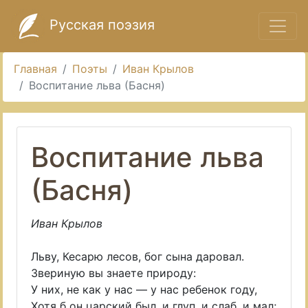
Русская поэзия
Главная
Поэты
Иван Крылов
Воспитание льва (Басня)
Воспитание льва
(Басня)
Иван Крылов
Льву, Кесарю лесов, бог сына даровал.
Звериную вы знаете природу:
У них, не как у нас — у нас ребенок году,
Хотя б он царский был, и глуп, и слаб, и мал;