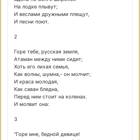
На лодке плывут;
И веслами дружными плещут,
И песни поют.
2
Горе тебе, русская земля,
Атаман между ними сидит;
Хоть его лихая семья,
Как волны, шумна,- он молчит;
И краса молодая,
Как саван бледна,
Перед ним стоит на коленах.
И молвит она:
3
"Горе мне, бедной девице!