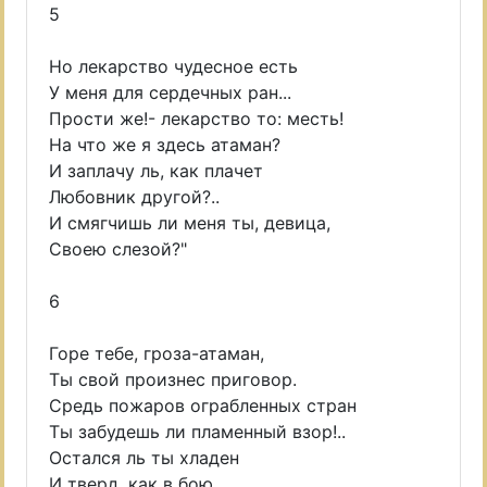
5
Но лекарство чудесное есть
У меня для сердечных ран...
Прости же!- лекарство то: месть!
На что же я здесь атаман?
И заплачу ль, как плачет
Любовник другой?..
И смягчишь ли меня ты, девица,
Своею слезой?"
6
Горе тебе, гроза-атаман,
Ты свой произнес приговор.
Средь пожаров ограбленных стран
Ты забудешь ли пламенный взор!..
Остался ль ты хладен
И тверд, как в бою,