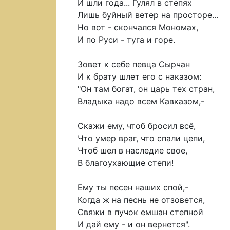
И шли года... Гулял в степях
Лишь буйный ветер на просторе...
Но вот - скончался Мономах,
И по Руси - туга и горе.
Зовет к себе певца Сырчан
И к брату шлет его с наказом:
"Он там богат, он царь тех стран,
Владыка надо всем Кавказом,-
Скажи ему, чтоб бросил всё,
Что умер враг, что спали цепи,
Чтоб шел в наследие свое,
В благоухающие степи!
Ему ты песен наших спой,-
Когда ж на песнь не отзовется,
Свяжи в пучок емшан степной
И дай ему - и он вернется".