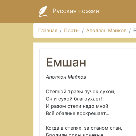
Русская поэзия
Главная
Поэты
Аполлон Майков
Емшан
Аполлон Майков
Степной травы пучок сухой,
Он и сухой благоухает!
И разом степи надо мной
Всё обаянье воскрешает...
Когда в степях, за станом стан,
Бродили орды кочевые,