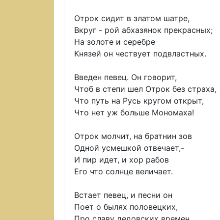
Отрок сидит в златом шатре,
Вкруг - рой абхазянок прекрасных;
На золоте и серебре
Князей он чествует подвластных.
Введен певец. Он говорит,
Чтоб в степи шел Отрок без страха,
Что путь на Русь кругом открыт,
Что нет уж больше Мономаха!
Отрок молчит, на братнин зов
Одной усмешкой отвечает,-
И пир идет, и хор рабов
Его что солнце величает.
Встает певец, и песни он
Поет о былях половецких,
Про славу дедовских времен