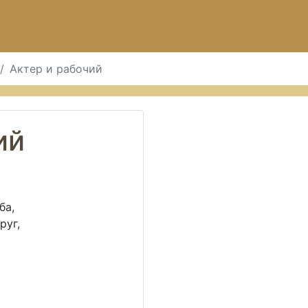
Актер и рабочий
ий
ба,
руг,