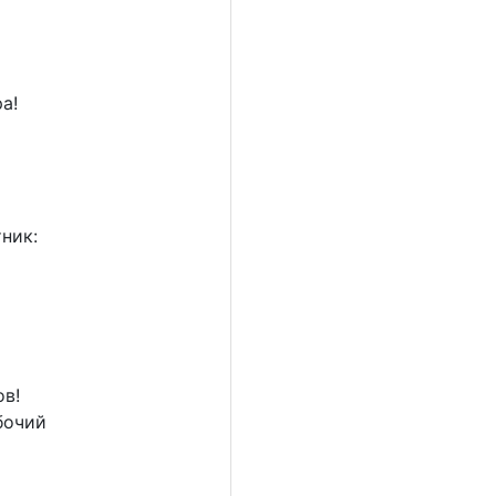
а!
тник:
в!
бочий