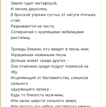
Земля гудит метафорой,
И легкие двуколки,
В броской упряжи густых от натуги птичьих
стай,
Разрываются на части,
Соперничая с храпящими любимцами
ристалищ.
Трижды блажен, кто введет в песнь имя;
Украшенная названьем песнь
Дольше живет среди других -
Она отмечена среди подруг повязкой на
лбу,
Исцеляющий от беспамятства, слишком
сильного
одуряющего запаха -
Будь то близость мужчины,
Или запах шерсти сильного зверя,
Или просто дух чебра, растертого между