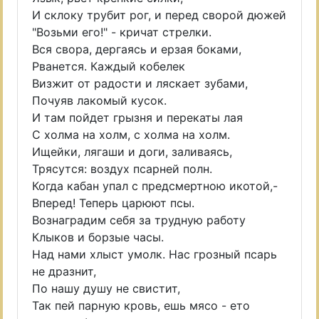
И склоку трубит рог, и перед сворой дюжей
"Возьми его!" - кричат стрелки.
Вся свора, дергаясь и ерзая боками,
Рванется. Каждый кобелек
Визжит от радости и ляскает зубами,
Почуяв лакомый кусок.
И там пойдет грызня и перекаты лая
С холма на холм, с холма на холм.
Ищейки, лягаши и доги, заливаясь,
Трясутся: воздух псарней полн.
Когда кабан упал с предсмертною икотой,-
Вперед! Теперь царюют псы.
Вознаградим себя за трудную работу
Клыков и борзые часы.
Над нами хлыст умолк. Нас грозный псарь
не дразнит,
По нашу душу не свистит,
Так пей парную кровь, ешь мясо - ето