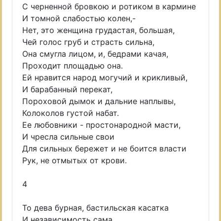
С черненной бровкою и ротиком в кармине
И томной слабостью колен,-
Нет, это женщина грудастая, большая,
Чей голос груб и страсть сильна,
Она смугла лицом, и, бедрами качая,
Проходит площадью она.
Ей нравится народ могучий и крикливый,
И барабанный перекат,
Пороховой дымок и дальние наплывы,
Колоколов густой набат.
Ее любовники - простонародной масти,
И чресла сильные свои
Для сильных бережет и не боится власти
Рук, не отмытых от крови.
4
То дева бурная, бастильская касатка
И независимость сама,