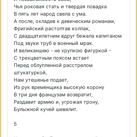
Чья роковая стать и твердая повадка
В пять лет народ свела с ума.
А после, охладев к девическим романам,
Фригийский растоптав колпак,
С двадцатилетним вдруг бежала капитаном
Под звуки труб в военный мрак.
И великаншею - не хрупкою фигуркой -
С трехцветным поясом встает
Перед облупленной расстрелом
штукатуркой,
Нам утешенье подает,
Из рук временщика высокую корону
В три дня французам возвратит,
Раздавит армию и, угрожая трону,
Булыжной кучей шевелит.
5