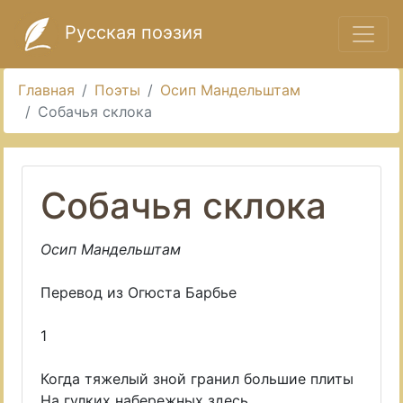
Русская поэзия
Главная
Поэты
Осип Мандельштам
Собачья склока
Собачья склока
Осип Мандельштам
Перевод из Огюста Барбье
1
Когда тяжелый зной гранил большие плиты
На гулких набережных здесь,