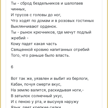
Ты - сброд бездельников и шалопаев
чинных,
И трусов с головы до ног,
Что ходят по домам и в розовых гостиных
Выклянчивают орденок.
Ты - рынок крючников, где мечут подлый
жребий -
Кому падет какая часть
Священной кровию напитанных отребий
Того, что раньше было власть.
6
Вот так же, уязвлен и выбит из берлоги,
Кабан, почуя смерти вкус,
На землю валится, раскидывая ноги,-
В затылок солнечный укус,
И с пеною у рта, и высунув наружу
Язык, рвет крепкие силки,