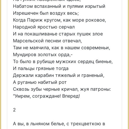
Набатом вспаханный и пулями изрытый
Изрешечен был воздух весь;
Когда Париж кругом, как море роковое,
Народной яростью серчал
И на покашливанье старых пушек злое
Марсельской песнеи отвечал,
Там не маячила, как в нашем современьи,
Мундиров золотых орда,-
То было в рубище мужских сердец биенье,
И пальцы грязные тогда
Держали карабин тяжелый и граненый,
А руганью набитый рот
Сквозь зубы черные кричал, жуя патроны:
"Умрем, сограждане! Вперед!
2
А вы, в льняном белье, с трехцветкою в