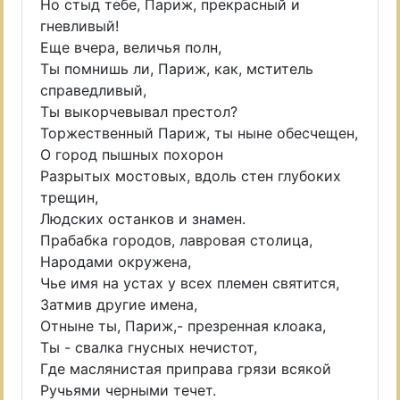
Но стыд тебе, Париж, прекрасный и
гневливый!
Еще вчера, величья полн,
Ты помнишь ли, Париж, как, мститель
справедливый,
Ты выкорчевывал престол?
Торжественный Париж, ты ныне обесчещен,
О город пышных похорон
Разрытых мостовых, вдоль стен глубоких
трещин,
Людских останков и знамен.
Прабабка городов, лавровая столица,
Народами окружена,
Чье имя на устах у всех племен святится,
Затмив другие имена,
Отныне ты, Париж,- презренная клоака,
Ты - свалка гнусных нечистот,
Где маслянистая приправа грязи всякой
Ручьями черными течет.