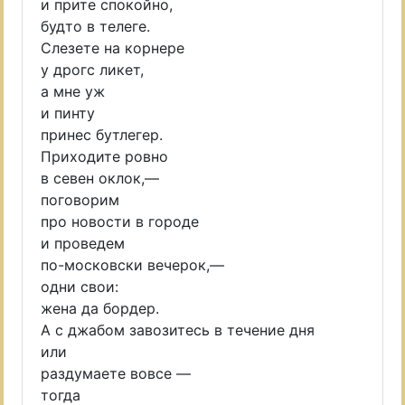
и прите спокойно,
будто в телеге.
Слезете на корнере
у дрогс ликет,
а мне уж
и пинту
принес бутлегер.
Приходите ровно
в севен оклок,—
поговорим
про новости в городе
и проведем
по-московски вечерок,—
одни свои:
жена да бордер.
А с джабом завозитесь в течение дня
или
раздумаете вовсе —
тогда