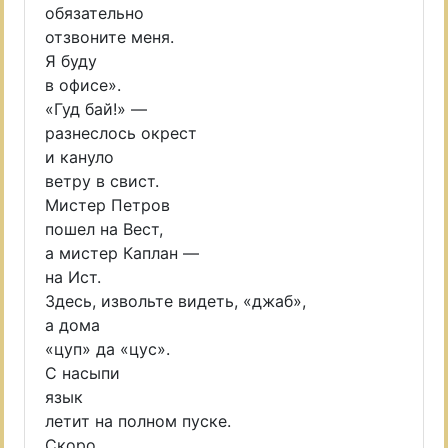
обязательно
отзвоните меня.
Я буду
в офисе».
«Гуд бай!» —
разнеслось окрест
и кануло
ветру в свист.
Мистер Петров
пошел на Вест,
а мистер Каплан —
на Ист.
Здесь, извольте видеть, «джаб»,
а дома
«цуп» да «цус».
С насыпи
язык
летит на полном пуске.
Скоро