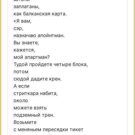
заплатаны,
как балканская карта.
«Я вам,
сэр,
назначаю апойнтман.
Вы знаете,
кажется,
мой апартман?
Тудой пройдете четыре блока,
потом
сюдой дадите крен.
А если
стриткара набита,
около
можете взять
подземный трен.
Возьмите
с меняньем пересядки тикет