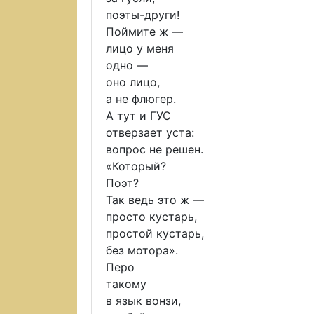
поэты-други!
Поймите ж —
лицо у меня
одно —
оно лицо,
а не флюгер.
А тут и ГУС
отверзает уста:
вопрос не решен.
«Который?
Поэт?
Так ведь это ж —
просто кустарь,
простой кустарь,
без мотора».
Перо
такому
в язык вонзи,