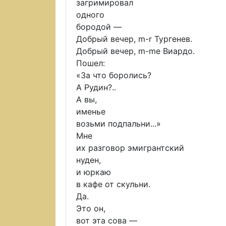
загримировал
одного
бородой —
Добрый вечер, m-r Тургенев.
Добрый вечер, m-me Виардо.
Пошел:
«За что боролись?
А Рудин?..
А вы,
именье
возьми подпальни...»
Мне
их разговор эмигрантский
нуден,
и юркаю
в кафе от скульни.
Да.
Это он,
вот эта сова —