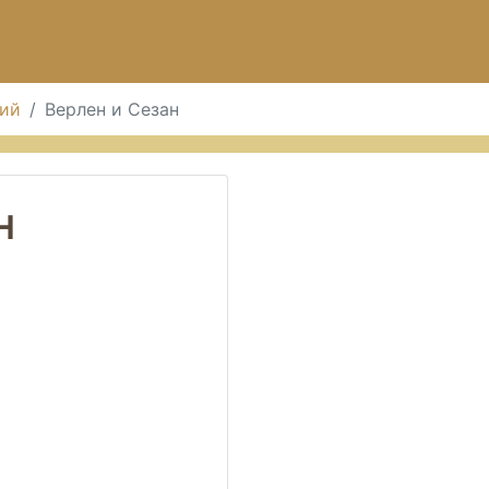
ий
Верлен и Сезан
н