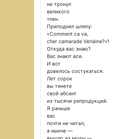
не тронул
великого
тлен.
Приподнял шляпу:
«Comment ca va,
cher camarade Verlaine?»1
Откуда вас знаю?
Вас знают все.
И вот
довелось состукаться.
Лет сорок
вы тянете
свой абсент
из тысячи репродукций.
Я раньше
вас
почти не читал,
а нынче —
вышло из моды,—