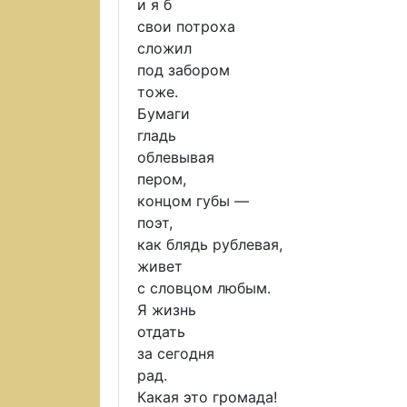
и я б
свои потроха
сложил
под забором
тоже.
Бумаги
гладь
облевывая
пером,
концом губы —
поэт,
как блядь рублевая,
живет
с словцом любым.
Я жизнь
отдать
за сегодня
рад.
Какая это громада!