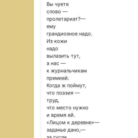
Вы чуете
слово —
пролетариат?—
ему
грандиозное надо.
Из кожи
надо
вылазить тут,
а нас —
к журнальчикам
премией.
Когда ж поймут,
что поэзия —
труд,
что место нужно
и время ей.
«Лицом к деревне»—
заданье дано,—
за гусли,