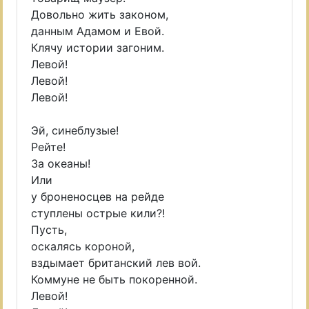
Довольно жить законом,
данным Адамом и Евой.
Клячу истории загоним.
Левой!
Левой!
Левой!
Эй, синеблузые!
Рейте!
За океаны!
Или
у броненосцев на рейде
ступлены острые кили?!
Пусть,
оскалясь короной,
вздымает британский лев вой.
Коммуне не быть покоренной.
Левой!