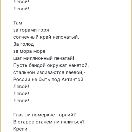
Левой!
Левой!
Там
за горами горя
солнечный край непочатый.
За голод
за мора море
шаг миллионный печатай!
Пусть бандой окружат нанятой,
стальной изливаются леевой,-
России не быть под Антантой.
Левой!
Левой!
Левой!
Глаз ли померкнет орлий?
В старое станем ли пялиться?
Крепи