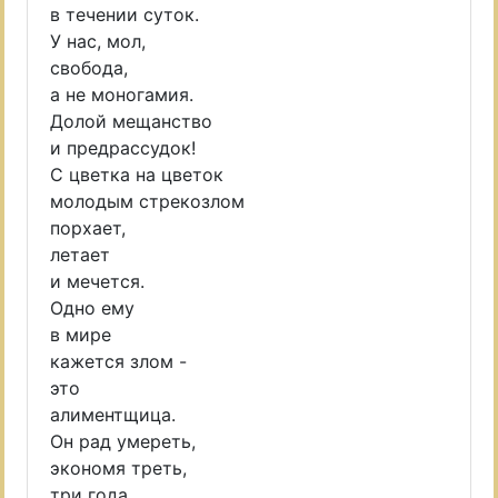
в течении суток.
У нас, мол,
свобода,
а не моногамия.
Долой мещанство
и предрассудок!
С цветка на цветок
молодым стрекозлом
порхает,
летает
и мечется.
Одно ему
в мире
кажется злом -
это
алиментщица.
Он рад умереть,
экономя треть,
три года