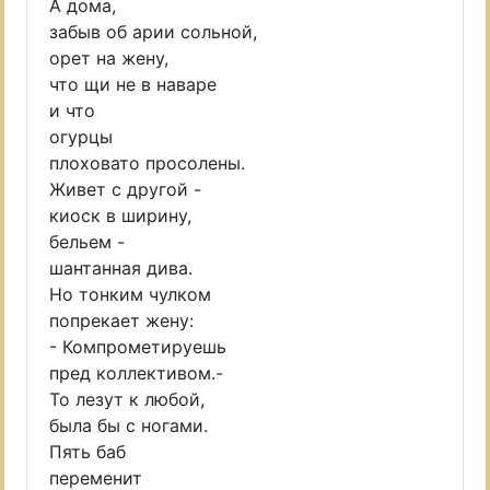
А дома,
забыв об арии сольной,
орет на жену,
что щи не в наваре
и что
огурцы
плоховато просолены.
Живет с другой -
киоск в ширину,
бельем -
шантанная дива.
Но тонким чулком
попрекает жену:
- Компрометируешь
пред коллективом.-
То лезут к любой,
была бы с ногами.
Пять баб
переменит