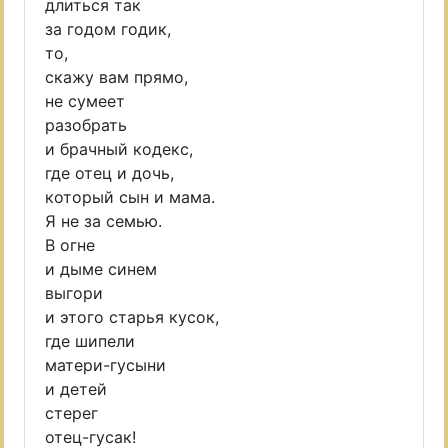
длиться так
за годом годик,
то,
скажу вам прямо,
не сумеет
разобрать
и брачный кодекс,
где отец и дочь,
который сын и мама.
Я не за семью.
В огне
и дыме синем
выгори
и этого старья кусок,
где шипели
матери-гусыни
и детей
стерег
отец-гусак!