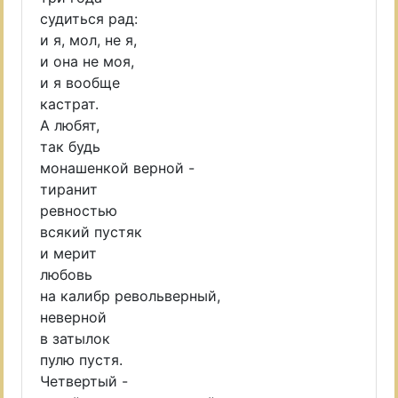
судиться рад:
и я, мол, не я,
и она не моя,
и я вообще
кастрат.
А любят,
так будь
монашенкой верной -
тиранит
ревностью
всякий пустяк
и мерит
любовь
на калибр револьверный,
неверной
в затылок
пулю пустя.
Четвертый -