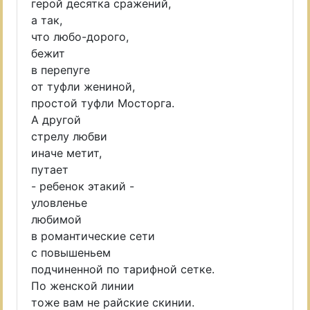
герой десятка сражений,
а так,
что любо-дорого,
бежит
в перепуге
от туфли жениной,
простой туфли Мосторга.
А другой
стрелу любви
иначе метит,
путает
- ребенок этакий -
уловленье
любимой
в романтические сети
с повышеньем
подчиненной по тарифной сетке.
По женской линии
тоже вам не райские скинии.