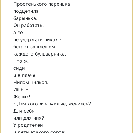
Простенького паренька
подцепила
барынька.
Он работать,
а ее
не удержать никак -
бегает за клёшем
каждого бульварника.
Что ж,
сиди
и в плаче
Нилом нилься.
Ишь! -
Жених!
- Для кого ж я, милые, женился?
Для себя -
или для них? -
У родителей
и дети этакого сорта: