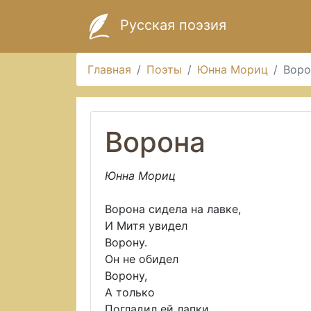
Русская поэзия
Главная
Поэты
Юнна Мориц
Воро
Ворона
Юнна Мориц
Ворона сидела на лавке,
И Митя увидел
Ворону.
Он не обидел
Ворону,
А только
Погладил ей лапки.