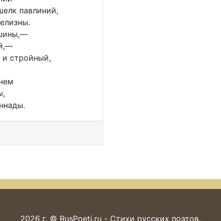
шелк павлиний,
елизны.
ышины,—
й,—
й и стройный,
 нем
ы,
ннады.
2026 г. © RusPoeti.ru - Стихи русских поэтов.