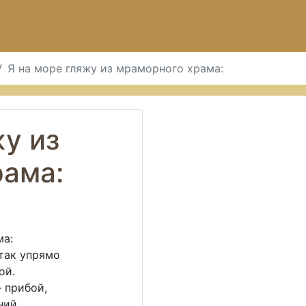
Я на море гляжу из мраморного храма:
жу из
рама:
ма:
 так упрямо
ой.
 прибой,
ний