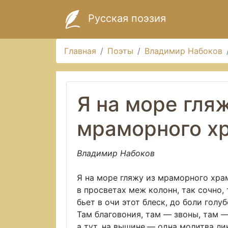
Русская поэзия
Главная
Поэты
Владимир Набоков
Я на море гля
мраморного х
Владимир Набоков
Я на море гляжу из мраморного хра
в просветах меж колонн, так сочно,
бьет в очи этот блеск, до боли голуб
Там благовония, там — звоны, там —
а тут, на вышине,— одна молитва ли