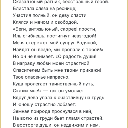
Сказал юный ратник, бесстрашный герой.
Блистала слеза на реснице;
Участия полный, он деву спасти
Клялся и мечом и свободой.
«Беги, витязь юный, скорее! прости,
Иль сгибнешь, постигнут невзгодой!
Меня стережет мой супруг Водяной,
Найдет он везде, мы пропали с тобой!»
Но он не внимает. «О радость души!
В награду любви моей страстной
Спасителем быть мне твоим прикажи!
Твое опасенье напрасно.
Куда пролегает таинственный путь,
Скажи мне!» — так он умоляет.
Вдруг дева упала к счастливцу на грудь
И юношу страстно лобзает:
Земная природа проснулася в ней,
На волю из груди бьет пламя страстей.
В восторге души, он недвижим и нем,