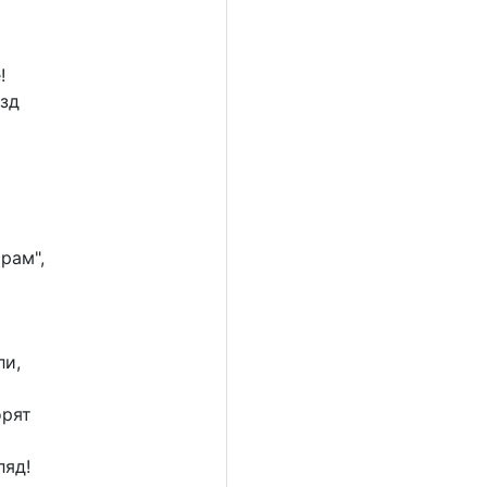
!
зд
рам",
ли,
орят
ляд!