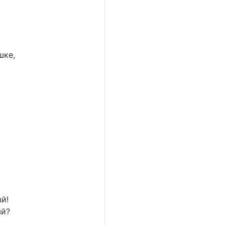
,
шке,
ый!
ый?