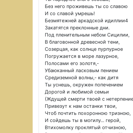
Без него проживешь ты со славою
И со славой умрешь!
Безмятежней аркадской идиллии4
Закатятся преклонные дни.
Под пленительным небом Сицилии,
В благовонной древесной тени,
Созерцая, как солнце пурпурное
Погружается в море лазурное,
Полосами его золотя,-
Убаюканный ласковым пением
Средиземной волны,- как дитя
Ты уснешь, окружен попечением
Дорогой и любимой семьи
(Ждущей смерти твоей с нетерпение
Привезут к нам останки твои,
Чтоб почтить похоронною тризною,
И сойдешь ты в могилу... герой,
Втихомолку проклятый отчизною,