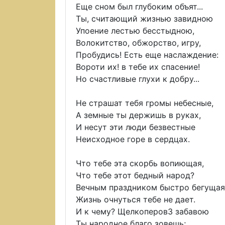
Еще сном был глубоким объят...
Ты, считающий жизнью завидною
Упоение лестью бесстыдною,
Волокитство, обжорство, игру,
Пробудись! Есть еще наслаждение:
Вороти их! в тебе их спасение!
Но счастливые глухи к добру...
Не страшат тебя громы небесные,
А земные ты держишь в руках,
И несут эти люди безвестные
Неисходное горе в сердцах.
Что тебе эта скорбь вопиющая,
Что тебе этот бедный народ?
Вечным праздником быстро бегущая
Жизнь очнуться тебе не дает.
И к чему? Щелкоперов3 забавою
Ты народное благо зовешь;