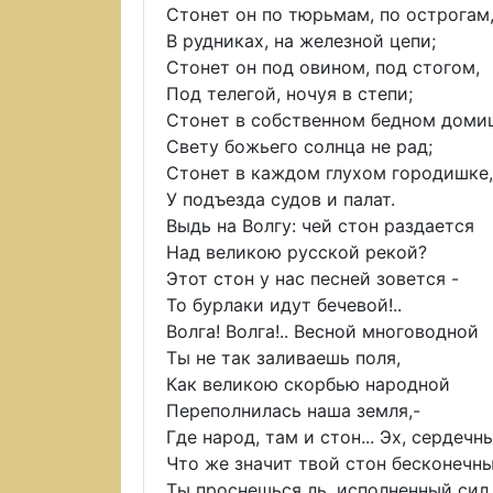
Стонет он по тюрьмам, по острогам
В рудниках, на железной цепи;
Стонет он под овином, под стогом,
Под телегой, ночуя в степи;
Стонет в собственном бедном доми
Свету божьего солнца не рад;
Стонет в каждом глухом городишке,
У подъезда судов и палат.
Выдь на Волгу: чей стон раздается
Над великою русской рекой?
Этот стон у нас песней зовется -
То бурлаки идут бечевой!..
Волга! Волга!.. Весной многоводной
Ты не так заливаешь поля,
Как великою скорбью народной
Переполнилась наша земля,-
Где народ, там и стон... Эх, сердечн
Что же значит твой стон бесконечн
Ты проснешься ль, исполненный сил,