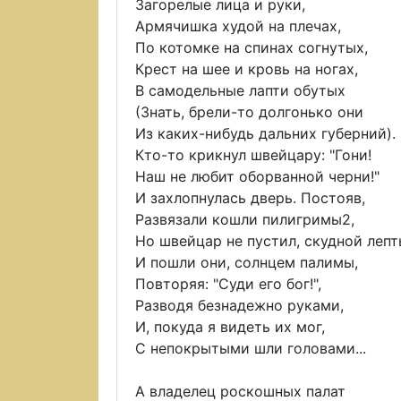
Загорелые лица и руки,
Армячишка худой на плечах,
По котомке на спинах согнутых,
Крест на шее и кровь на ногах,
В самодельные лапти обутых
(Знать, брели-то долгонько они
Из каких-нибудь дальних губерний).
Кто-то крикнул швейцару: "Гони!
Наш не любит оборванной черни!"
И захлопнулась дверь. Постояв,
Развязали кошли пилигримы2,
Но швейцар не пустил, скудной лепты
И пошли они, солнцем палимы,
Повторяя: "Суди его бог!",
Разводя безнадежно руками,
И, покуда я видеть их мог,
С непокрытыми шли головами...
А владелец роскошных палат