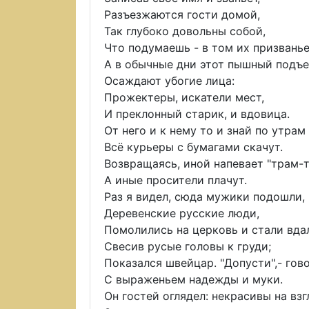
Разъезжаются гости домой,
Так глубоко довольны собой,
Что подумаешь - в том их призванье
А в обычные дни этот пышный подъе
Осаждают убогие лица:
Прожектеры, искатели мест,
И преклонный старик, и вдовица.
От него и к нему то и знай по утрам
Всё курьеры с бумагами скачут.
Возвращаясь, иной напевает "трам-т
А иные просители плачут.
Раз я видел, сюда мужики подошли,
Деревенские русские люди,
Помолились на церковь и стали вда
Свесив русые головы к груди;
Показался швейцар. "Допусти",- гов
С выраженьем надежды и муки.
Он гостей оглядел: некрасивы на взг