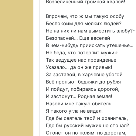
Возвеличенный громкой хвалой!..
Впрочем, что ж мы такую особу
Беспокоим для мелких людей?
Не на них ли нам выместить злобу?-
Безопасней... Еще веселей
В чем-нибудь приискать утешенье...
Не беда, что потерпит мужик:
Так ведущее нас провиденье
Указало... да он же привык!
За заставой, в харчевне убогой
Всё пропьют бедняки до рубля
И пойдут, побираясь дорогой,
И застонут... Родная земля!
Назови мне такую обитель,
Я такого угла не видал,
Где бы сеятель твой и хранитель,
Где бы русский мужик не стонал?
Стонет он по полям, по дорогам,