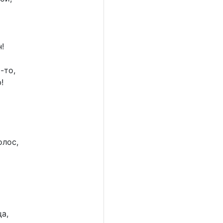
!
-то,
!
олос,
ца,