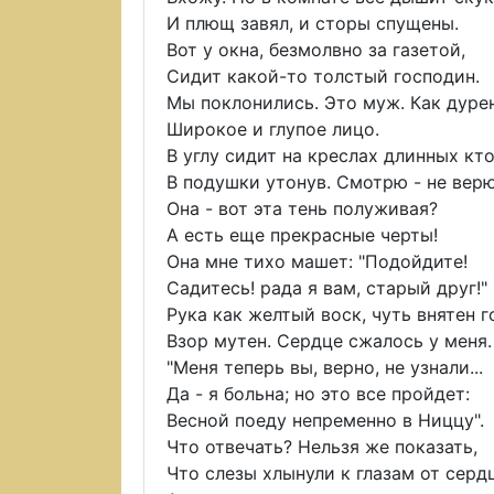
И плющ завял, и сторы спущены.
Вот у окна, безмолвно за газетой,
Сидит какой-то толстый господин.
Мы поклонились. Это муж. Как дурен
Широкое и глупое лицо.
В углу сидит на креслах длинных кто
В подушки утонув. Смотрю - не верю
Она - вот эта тень полуживая?
А есть еще прекрасные черты!
Она мне тихо машет: "Подойдите!
Садитесь! рада я вам, старый друг!"
Рука как желтый воск, чуть внятен г
Взор мутен. Сердце сжалось у меня.
"Меня теперь вы, верно, не узнали...
Да - я больна; но это все пройдет:
Весной поеду непременно в Ниццу".
Что отвечать? Нельзя же показать,
Что слезы хлынули к глазам от серд