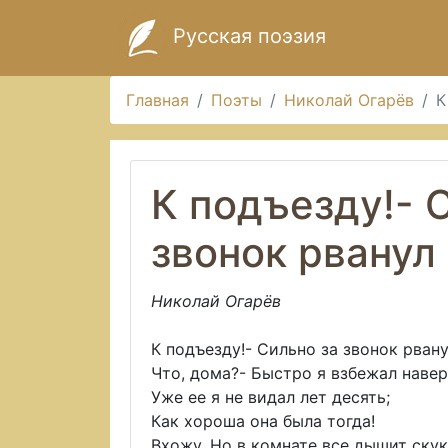
Русская поэзия
Главная
Поэты
Николай Огарёв
К
К подъезду!- 
звонок рванул
Николай Огарёв
К подъезду!- Сильно за звонок рвану
Что, дома?- Быстро я взбежал навер
Уже ее я не видал лет десять;
Как хороша она была тогда!
Вхожу. Но в комнате все дышит скук