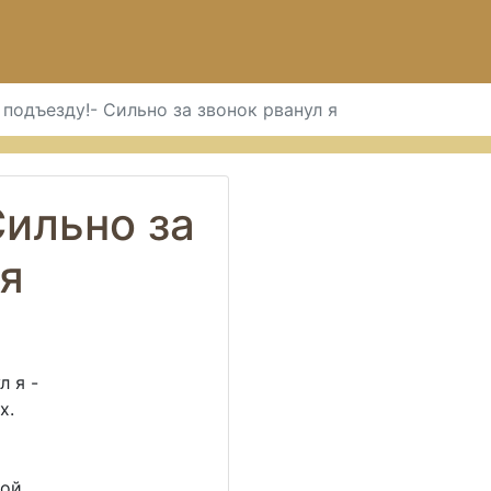
 подъезду!- Сильно за звонок рванул я
Сильно за
 я
л я -
х.
ой,