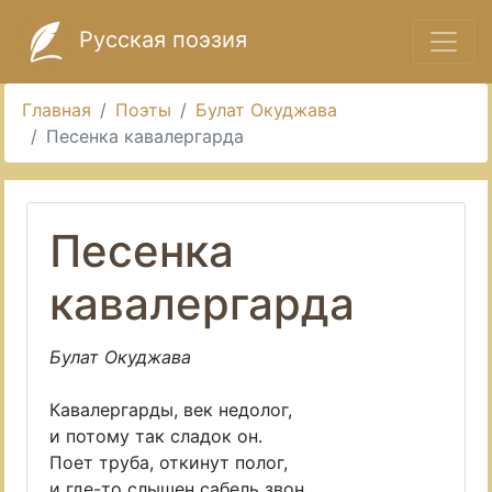
Русская поэзия
Главная
Поэты
Булат Окуджава
Песенка кавалергарда
Песенка
кавалергарда
Булат Окуджава
Кавалергарды, век недолог,
и потому так сладок он.
Поет труба, откинут полог,
и где-то слышен сабель звон.