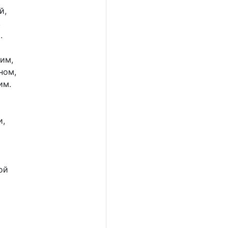
й,
,
.
зим,
ном,
им.
и,
ой