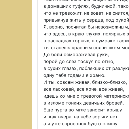
в домашних туфлях, будничной, тако
что не тревожит, не зовет, не снится
привыкнув жить у сердца, под рукой
Я, верно, посчитал бы невозможным,
что здесь, в краю глухих, полярных 
в распадках горных, в сумраке таеж
ты станешь красным солнышком мо
До боли обмораживая руки,
порой до слез тоскуя по огню,
в сухих глазах, поблекших от разлук
одну тебя годами я храню.
И ты, совсем живая, близко-близко,
все ласковей, все ярче, все живей,
идешь ко мне с тревогой материнск
в изломе тонких девичьих бровей.
Еще пурга во мгле заносит крышу
и, как вчера, на небе зорьки нет,
а я уже спросонок будто слышу: