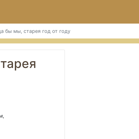
да бы мы, старея год от году
старея
м,