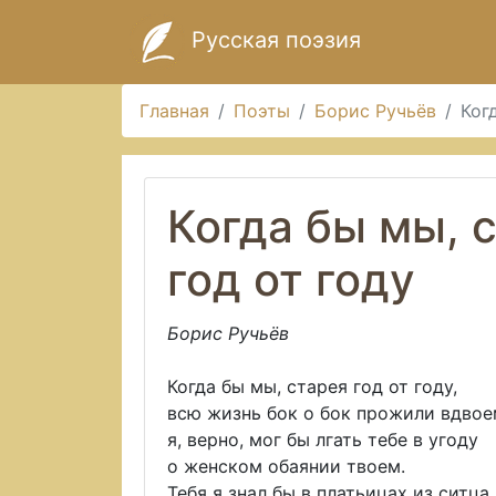
Русская поэзия
Главная
Поэты
Борис Ручьёв
Ког
Когда бы мы, 
год от году
Борис Ручьёв
Когда бы мы, старея год от году,
всю жизнь бок о бок прожили вдвое
я, верно, мог бы лгать тебе в угоду
о женском обаянии твоем.
Тебя я знал бы в платьицах из ситца,