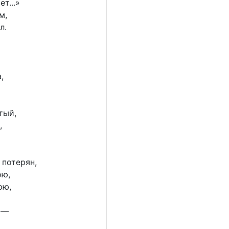
т...»
м,
л.
,
тый,
,
 потерян,
ою,
рю,
, —