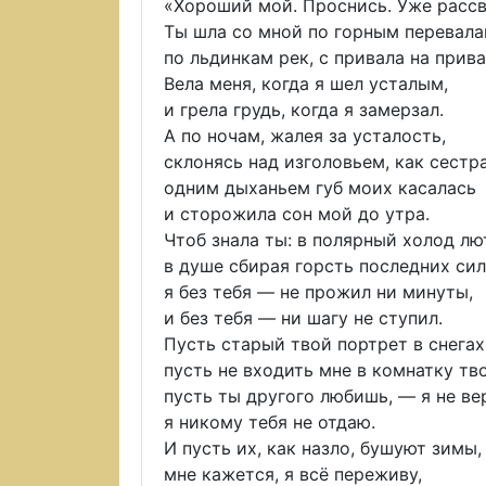
«Хороший мой. Проснись. Уже рассве
Ты шла со мной по горным перевала
по льдинкам рек, с привала на прива
Вела меня, когда я шел усталым,
и грела грудь, когда я замерзал.
А по ночам, жалея за усталость,
склонясь над изголовьем, как сестра
одним дыханьем губ моих касалась
и сторожила сон мой до утра.
Чтоб знала ты: в полярный холод лю
в душе сбирая горсть последних сил
я без тебя — не прожил ни минуты,
и без тебя — ни шагу не ступил.
Пусть старый твой портрет в снегах
пусть не входить мне в комнатку тв
пусть ты другого любишь, — я не ве
я никому тебя не отдаю.
И пусть их, как назло, бушуют зимы
мне кажется, я всё переживу,