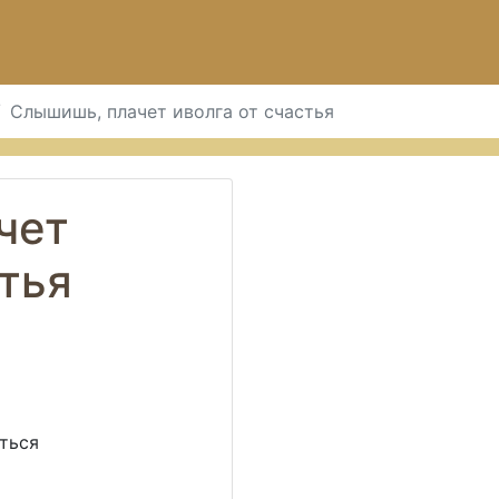
Слышишь, плачет иволга от счастья
чет
стья
аться