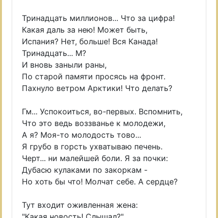
Тринадцать миллионов... Что за цифра!
Какая даль за нею! Может быть,
Испания? Нет, больше! Вся Канада!
Тринадцать... М?
И вновь заныли раны,
По старой памяти просясь на фронт.
Пахнуло ветром Арктики! Что делать?
Гм... Успокоиться, во-первых. Вспомнить,
Что это ведь воззванье к молодежи,
А я? Моя-то молодость тово...
Я грубо в горсть ухватываю печень.
Черт... ни малейшей боли. Я за почки:
Дубасю кулаками по закоркам -
Но хоть бы что! Молчат себе. А сердце?
Тут входит оживленная жена:
"Какая новость! Слышал?"