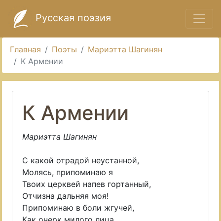
Русская поэзия
Главная
Поэты
Мариэтта Шагинян
К Армении
К Армении
Мариэтта Шагинян
С какой отрадой неустанной,
Молясь, припоминаю я
Твоих церквей напев гортанный,
Отчизна дальняя моя!
Припоминаю в боли жгучей,
Как очерк милого лица,