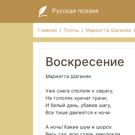
Русская поэзия
Главная
Поэты
Мариэтта Шагинян
Воскресение
Мариэтта Шагинян
Уже снега сползли к оврагу,
На тополях кричат грачи;
И белый день, убавив шагу,
Все тише движется к ночи.
А ночь! Какие шум и шорох
Весь сад, всю степь заволокли,