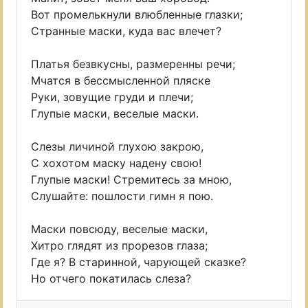
Вот промелькнули влюбленные глазки;
Странные маски, куда вас влечет?
Платья безвкусны, размеренны речи;
Мчатся в бессмысленной пляске
Руки, зовущие груди и плечи;
Глупые маски, веселые маски.
Слезы личиной глухою закрою,
С хохотом маску надену свою!
Глупые маски! Стремитесь за мною,
Слушайте: пошлости гимн я пою.
Маски повсюду, веселые маски,
Хитро глядят из прорезов глаза;
Где я? В старинной, чарующей сказке?
Но отчего покатилась слеза?