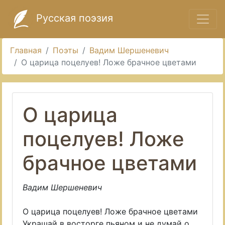
Русская поэзия
Главная
Поэты
Вадим Шершеневич
О царица поцелуев! Ложе брачное цветами
О царица
поцелуев! Ложе
брачное цветами
Вадим Шершеневич
О царица поцелуев! Ложе брачное цветами
Украшай в восторге пьяном и не думай о