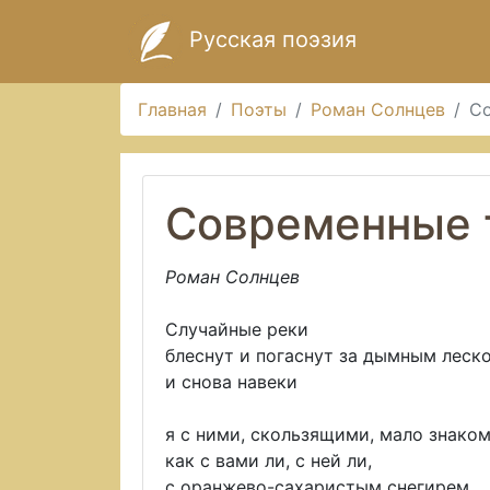
Русская поэзия
Главная
Поэты
Роман Солнцев
С
Современные 
Роман Солнцев
Случайные реки
блеснут и погаснут за дымным леск
и снова навеки
я с ними, скользящими, мало знаком
как с вами ли, с ней ли,
с оранжево-сахаристым снегирем...