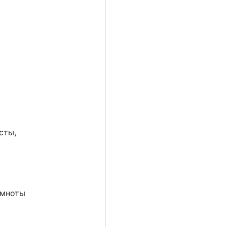
сты,
емноты