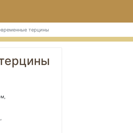
овременные терцины
терцины
ом,
,