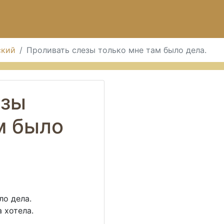
ский
Проливать слезы только мне там было дела.
езы
м было
ло дела.
 хотела.