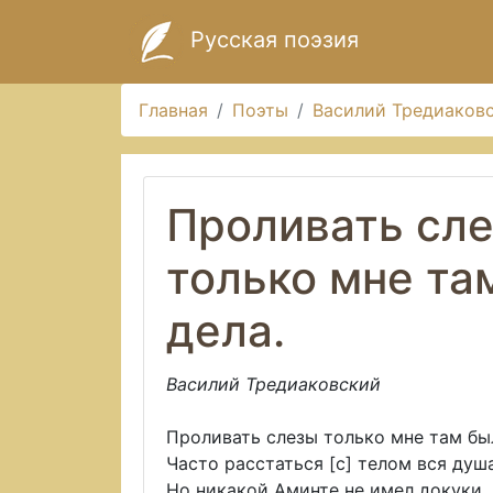
Русская поэзия
Главная
Поэты
Василий Тредиаков
Проливать сл
только мне та
дела.
Василий Тредиаковский
Проливать слезы только мне там бы
Часто расстаться [с] телом вся душа
Но никакой Аминте не имел докуки,