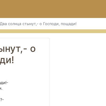
Два солнца стынут,- о Господи, пощади!
ынут,- о
ди!
ади!-
и.
?-