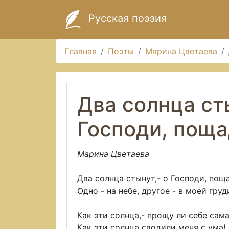
Русская поэзия
Главная
Поэты
Марина Цветаева
Два солнца ст
Господи, поща
Марина Цветаева
Два солнца стынут,- о Господи, пощ
Одно - на небе, другое - в моей груд
Как эти солнца,- прощу ли себе сама
Как эти солнца сводили меня с ума!