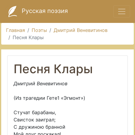
Русская поэзия
Главная
Поэты
Дмитрий Веневитинов
Песня Клары
Песня Клары
Дмитрий Веневитинов
(Из трагедии Гете1 «Эгмонт»)
Стучат барабаны,
Свисток заиграл;
С дружиною бранной
Мой друг поскакал!