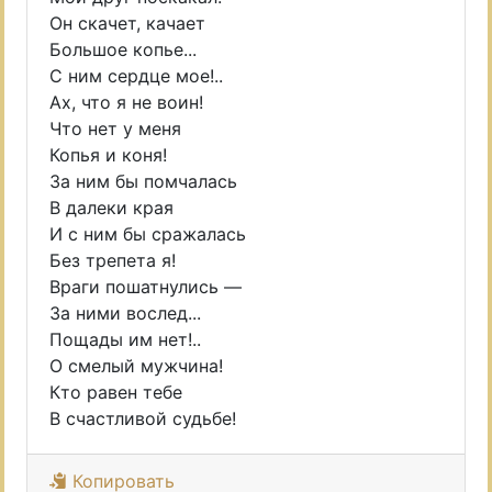
Он скачет, качает
Большое копье...
С ним сердце мое!..
Ах, что я не воин!
Что нет у меня
Копья и коня!
За ним бы помчалась
В далеки края
И с ним бы сражалась
Без трепета я!
Враги пошатнулись —
За ними вослед...
Пощады им нет!..
О смелый мужчина!
Кто равен тебе
В счастливой судьбе!
Копировать