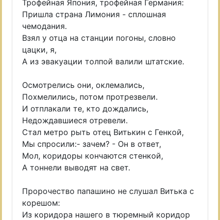
Трофейная Япония, трофейная Германия:
Пришла страна Лимония - сплошная
чемодания.
Взял у отца на станции погоны, словно
цацки, я,
А из эвакуации толпой валили штатские.
Осмотрелись они, оклемались,
Похмелились, потом протрезвели.
И отплакали те, кто дождались,
Недождавшиеся отревели.
Стал метро рыть отец Витькин с Генкой,
Мы спросили:- зачем? - Он в ответ,
Мол, коридоры кончаются стенкой,
А тоннели выводят на свет.
Пророчество папашино не слушал Витька с
корешом:
Из коридора нашего в тюремный коридор