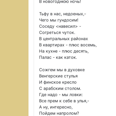
В новогоднюю ночь!
Тьфу в нас, недоеных,-
Чего мы гундосим!
Соседу <навесил> -
Согреться чуток.
В центральных районах
В квартирах - плюс восемь,
На кухне - плюс десять,
Палас - как каток.
Сожгем мы в духовке
Венгерские стулья
И финское кресло
С арабским столом.
Где надо - мы ловки:
Все прем к себе в улья,-
А ну, интересно,
Пойдем напролом?