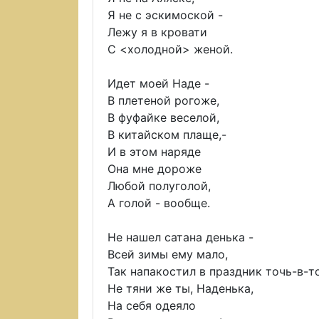
Я не с эскимоской -
Лежу я в кровати
С <холодной> женой.
Идет моей Наде -
В плетеной рогоже,
В фуфайке веселой,
В китайском плаще,-
И в этом наряде
Она мне дороже
Любой полуголой,
А голой - вообще.
Не нашел сатана денька -
Всей зимы ему мало,
Так напакостил в праздник точь-в-т
Не тяни же ты, Наденька,
На себя одеяло