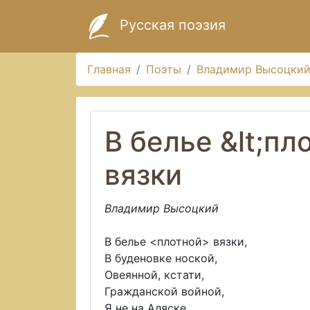
Русская поэзия
Главная
Поэты
Владимир Высоцки
В белье &lt;пл
вязки
Владимир Высоцкий
В белье <плотной> вязки,
В буденовке ноской,
Овеянной, кстати,
Гражданской войной,
Я не на Аляске,