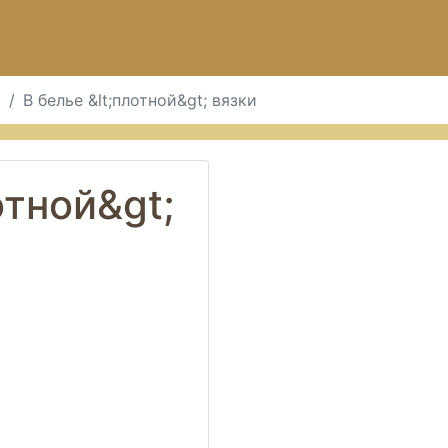
й
В белье &lt;плотной&gt; вязки
отной&gt;