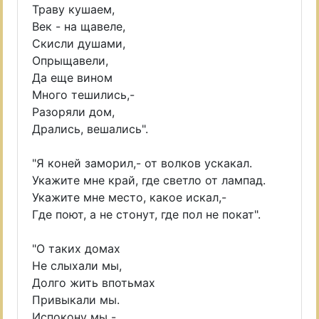
Траву кушаем,
Век - на щавеле,
Скисли душами,
Опрыщавели,
Да еще вином
Много тешились,-
Разоряли дом,
Дрались, вешались".
"Я коней заморил,- от волков ускакал.
Укажите мне край, где светло от лампад.
Укажите мне место, какое искал,-
Где поют, а не стонут, где пол не покат".
"О таких домах
Не слыхали мы,
Долго жить впотьмах
Привыкали мы.
Испокону мы -