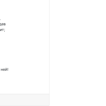
,
дев
ит;
 ней!