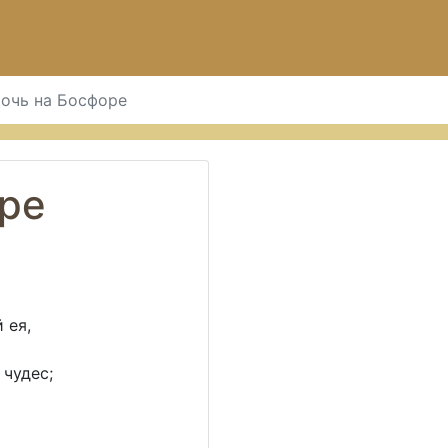
очь на Босфоре
оре
 ея,
чудес;