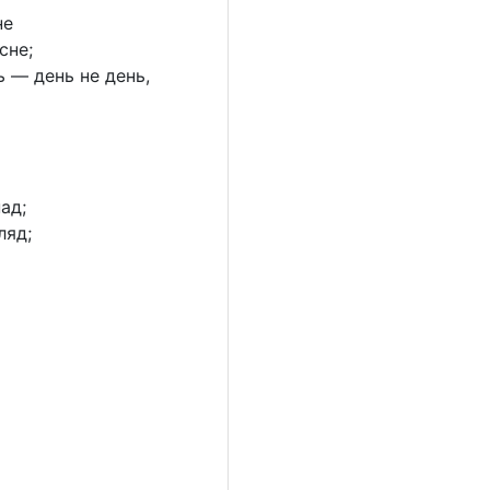
не
сне;
 — день не день,
ад;
ляд;