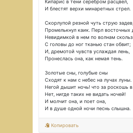
Кипарис в тени серебром расцвел,
И блестят верхи минаретных стрел.
Скорлупой резной чуть струю задев
Промелькнул каик. Перл восточных 
Невидимкой в нем по волнам скольз
С головы до ног тканью стан обвит;
И, дремотой чувств услаждая лень,
Пронеслась она, как немая тень.
Золотые сны, голубые сны
Сходят к нам с небес на лучах луны.
Негой дышит ночь! что за роскошь в
Нет, нигде таких не видать ночей!
И молчит она, и поет она,
И в душе одной ночи песнь слышна.
Копировать