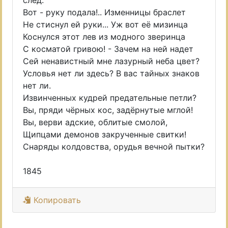
след.
Вот - руку подала!.. Изменницы браслет
Не стиснул ей руки... Уж вот её мизинца
Коснулся этот лев из модного зверинца
С косматой гривою! - Зачем на ней надет
Сей ненавистный мне лазурный неба цвет?
Условья нет ли здесь? В вас тайных знаков
нет ли.
Извинченных кудрей предательные петли?
Вы, пряди чёрных кос, задёрнутые мглой!
Вы, верви адские, облитые смолой,
Щипцами демонов закрученные свитки!
Снаряды колдовства, орудья вечной пытки?
1845
Копировать