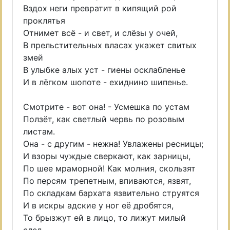
Вздох неги превратит в кипящий рой
проклятья
Отнимет всё - и свет, и слёзы у очей,
В прельстительных власах укажет свитых
змей
В улыбке алых уст - гиены осклабленье
И в лёгком шопоте - ехиднино шипенье.
Смотрите - вот она! - Усмешка по устам
Ползёт, как светлый червь по розовым
листам.
Она - с другим - нежна! Увлажены ресницы;
И взоры чуждые сверкают, как зарницы,
По шее мраморной! Как молния, скользят
По персям трепетным, впиваются, язвят,
По складкам бархата язвительно струятся
И в искры адские у ног её дробятся,
То брызжут ей в лицо, то лижут милый