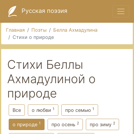
Русская поэзия
Главная
Поэты
Белла Ахмадулина
Стихи о природе
Стихи Беллы
Ахмадулиной о
природе
1
1
Все
о любви
про семью
1
2
2
о природе
про осень
про зиму