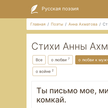
Русская поэзия
Главная
Поэты
Анна Ахматова
Ст
Стихи Анны Ахм
7
Все
о любви
о любви к муж
2
о войне
Ты письмо мое, ми
комкай.