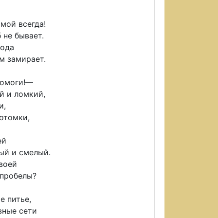
мой всегда!
 не бывает.
вода
м замирает.
помоги!—
й и ломкий,
и,
отомки,
ей
ый и смелый.
воей
 пробелы?
е питье,
вные сети