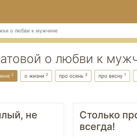
ихи о любви к мужчине
атовой о любви к муж
2
2
3
1
чине
о жизни
про осень
про весну
лый, не
Столько пр
всегда!