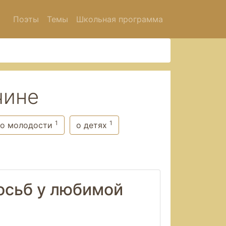
Поэты
Темы
Школьная программа
чине
1
1
о молодости
о детях
осьб у любимой