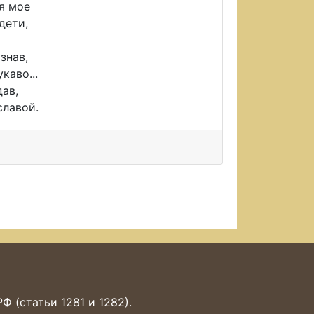
я мое
дети,
знав,
каво...
дав,
славой.
 (статьи 1281 и 1282).