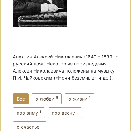
Апухтин Алексей Николаевич (1840 - 1893) -
русский поэт. Некоторые произведения
Алексея Николаевича положены на музыку
П.И. Чайковским («Ночи безумные» и др.).
6
1
Все
о любви
о жизни
1
1
про зиму
про весну
1
о счастье