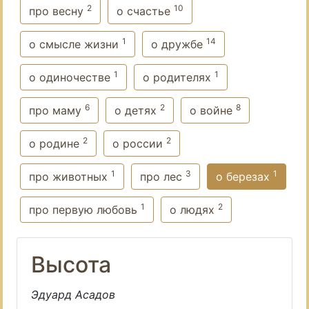
2
10
про весну
о счастье
1
14
о смысле жизни
о дружбе
1
1
о одиночестве
о родителях
6
2
8
про маму
о детях
о войне
2
2
о родине
о россии
1
3
1
про животных
про лес
о березах
1
2
про первую любовь
о людях
Высота
Эдуард Асадов