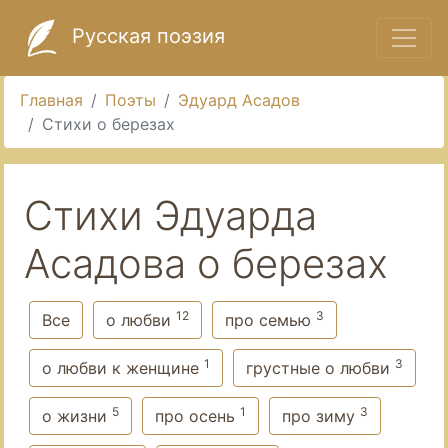
Русская поэзия
Главная
Поэты
Эдуард Асадов
Стихи о березах
Стихи Эдуарда
Асадова о березах
12
3
Все
о любви
про семью
1
3
о любви к женщине
грустные о любви
5
1
3
о жизни
про осень
про зиму