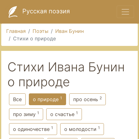
Русская поэзия
Главная
Поэты
Иван Бунин
Стихи о природе
Стихи Ивана Бунин
о природе
1
2
Все
о природе
про осень
1
1
про зиму
о счастье
1
1
о одиночестве
о молодости