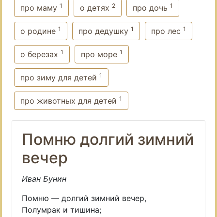
1
2
1
про маму
о детях
про дочь
1
1
1
о родине
про дедушку
про лес
1
1
о березах
про море
1
про зиму для детей
1
про животных для детей
Помню долгий зимний
вечер
Иван Бунин
Помню — долгий зимний вечер,
Полумрак и тишина;