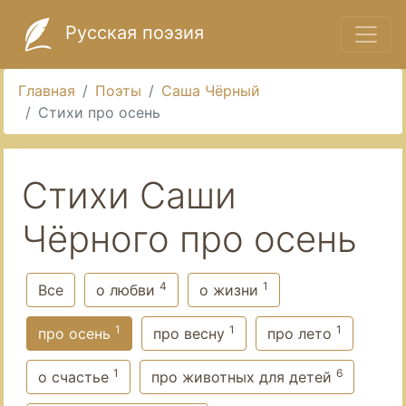
Русская поэзия
Главная
Поэты
Саша Чёрный
Стихи про осень
Стихи Саши
Чёрного про осень
4
1
Все
о любви
о жизни
1
1
1
про осень
про весну
про лето
1
6
о счастье
про животных для детей