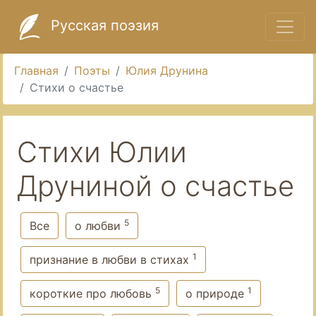
Русская поэзия
Главная
Поэты
Юлия Друнина
Стихи о счастье
Стихи Юлии
Друниной о счастье
5
Все
о любви
1
признание в любви в стихах
5
1
короткие про любовь
о природе