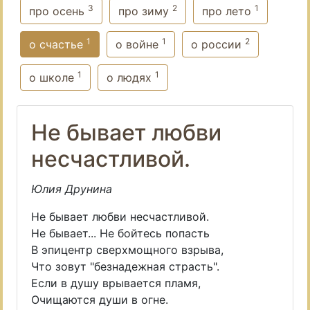
3
2
1
про осень
про зиму
про лето
1
1
2
о счастье
о войне
о россии
1
1
о школе
о людях
Не бывает любви
несчастливой.
Юлия Друнина
Не бывает любви несчастливой.
Не бывает... Не бойтесь попасть
В эпицентр сверхмощного взрыва,
Что зовут "безнадежная страсть".
Если в душу врывается пламя,
Очищаются души в огне.